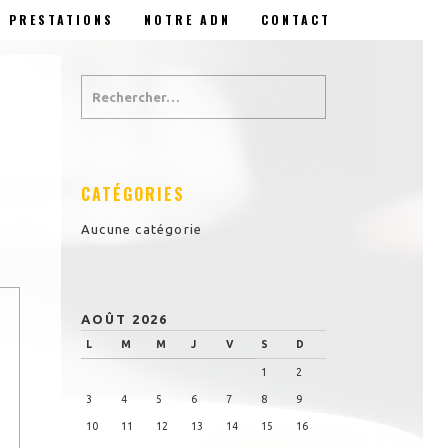
PRESTATIONS
NOTRE ADN
CONTACT
CATÉGORIES
Aucune catégorie
AOÛT 2026
L
M
M
J
V
S
D
1
2
3
4
5
6
7
8
9
10
11
12
13
14
15
16